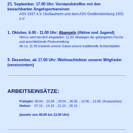
23. September, 17.00 Uhr:
Vorstandstreffen mit den
benachbarten Angelsportvereinen
ASV 1937 e.V. Großauheim und dem ASV Großkrotzenburg 1931
e.V.
1. Oktober, 6.00 - 11.00 Uhr:
Abangeln
(Aktive und Jugend)
Hierzu wird herzlich eingeladen. 11.00: Abwiegen der gefangenen Fische
und anschließende Preisverteilung
Ab ca. 11.30 erwartet unsere Gäste unsere traditionelle Schlachtplatte
9. Dezember, ab 17.00 Uhr: Weihnachtsfeier unserer Mitglieder
(vereinsintern)
ARBEITSEINSÄTZE:
Frühjahr:
08.04. ; 22.04. ; 29.04. ; 06.05. ; 10.06. ; 12.08. (Krautziehen)
Herbst:
07.10. ; 14.10. ; 21.10. ; 28.10. ;
(jeweils von 08.00 bis 12.00 Uhr)