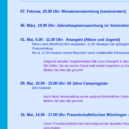
07. Februar, 20.00 Uhr: Monatsversammlung (vereinsintern)
06. März, 19.00 Uhr: Jahreshauptversammlung im Vereinshei
01. Mai, 6.00 - 11.00 Uhr: Anangeln (Aktive und Jugend)
Hierzu wird offiziell herzlich eingeladen. 11.00: Abwiegen der gefan
Preisverteilung
Ab ca. 11.30 erwartet unsere Besucher unser traditioneller Erbsensu
Aufgrund aktueller Gegebenheiten fällt unser Anangeln in die
Wir hoffen, Sie als unsere Gäste bald wieder begrüßen zu k
Bleiben Sie bitte alle gesund!
09. Mai, 10.00 - 15.00 Uhr: 60 Jahre Campingplatz
ASV Gelände
Auch diese Veranstaltung wurde aufgrund behördlicher Unte
Bleiben Sie bitte alle gesund!
16. Mai, 14.00 - 17.00 Uhr: Freundschaftsfischen Mömlingen 
Unser Freundschaftsfischen wird aufgrund der aktuellen Situa
verschoben.