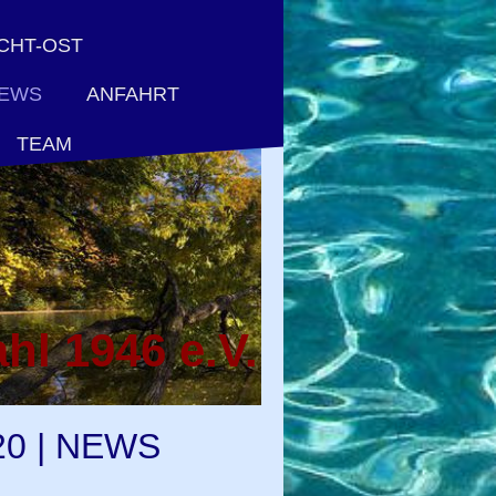
CHT-OST
ANFAHRT
NEWS
TEAM
hl 1946 e.V.
0 | NEWS