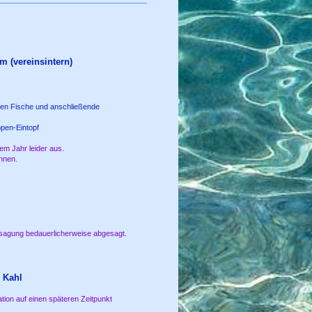
m (vereinsintern)
genen Fische und anschließende
ppen-Eintopf
sem Jahr leider aus.
önnen.
rsagung bedauerlicherweise abgesagt.
- Kahl
tion auf einen späteren Zeitpunkt