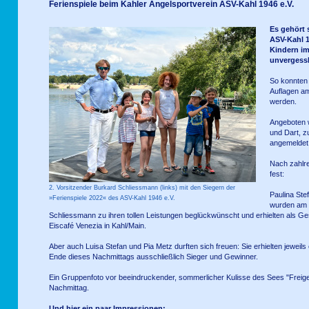
Ferienspiele beim Kahler Angelsportverein ASV-Kahl 1946 e.V.
Es gehört s
ASV-Kahl 1
Kindern im
unvergessl
So konnten 
Auflagen am
werden.
Angeboten 
und Dart, 
angemeldet
Nach zahlr
fest:
2. Vorsitzender Burkard Schliessmann (links) mit den Siegern der
Paulina St
»Ferienspiele 2022« des ASV-Kahl 1946 e.V.
wurden am 
Schliessmann zu ihren tollen Leistungen beglückwünscht und erhielten als Ge
Eiscafé Venezia in Kahl/Main.
Aber auch Luisa Stefan und Pia Metz durften sich freuen: Sie erhielten jewe
Ende dieses Nachmittags ausschließlich Sieger und Gewinner.
Ein Gruppenfoto vor beeindruckender, sommerlicher Kulisse des Sees "Freig
Nachmittag.
Und hier ein paar Impressionen: