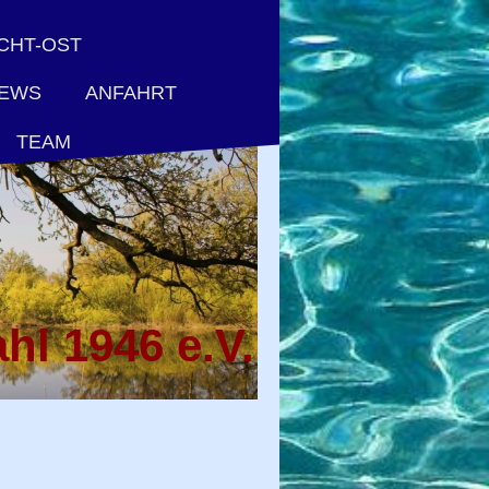
CHT-OST
ANFAHRT
NEWS
TEAM
hl 1946 e.V.