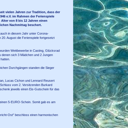
eit vielen Jahren zur Tradition, dass der
946 e.V. im Rahmen der Ferienspiele
 Alter von 8 bis 12 Jahren einen
ichen Nachmittag beschert.
auch in diesem Jahr unter Corona-
 20. August die Ferienspiele fortgesetzt
wurden Wettbewerbe in Casting, Glücksrad
zu denen sich 3 Mädchen und 2 Jungen
 hatten.
eichen Durchgängen standen die Sieger
efan, Lucas Cichon und Lennard Reusert
Schluss vom 2. Vorsitzenden Burkard
schenk jeweils einen Eis-Gutschein für das
ils einen 5-EURO-Schein. Somit gab es am
ericht-Ost" beschloss einen harmonischen